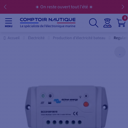
☀️ On reste ouvert tout l'été ☀️
0
Le spécialiste de l'électronique marine
MENU
Accueil
Électricité
Production d'électricité bateau
Regulat