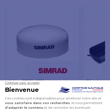
Antenne GPS 5Hz GS25
Pilote Automat