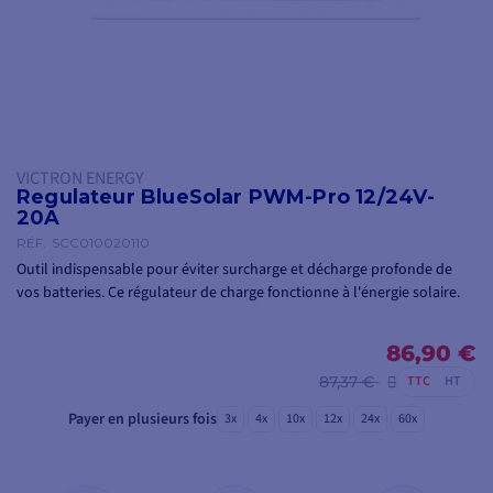
VICTRON ENERGY
Regulateur BlueSolar PWM-Pro 12/24V-
20A
RÉF.
SCC010020110
Outil indispensable pour éviter surcharge et décharge profonde de
vos batteries. Ce régulateur de charge fonctionne à l'énergie solaire.
86,90 €
87,37 €
TTC
HT
Payer en plusieurs fois
3x
4x
10x
12x
24x
60x