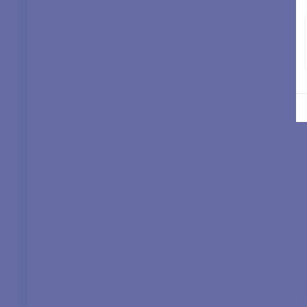
Si vous avez la moindre question, n'hésitez pas à
nous contacter par mail
(contact@comptoirnautique.com).
Pour l'installation d'un propulseur nous
recommandons de passer par un professionnel !
POINTS PRINCIPAUX :
CON
48V
1 - Pr
Ø tunnel : 250 mm
1 - Do
Bateau jusqu'à 25 m
Jusqu'à 170 kg de poussée
Double hélice performantes