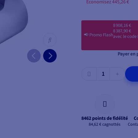
Économisez 445,26 €
8 908,16 €
8 387,90 €
📢
Promo Flash
avec le code
Payer en p
8462 points de fidélité
C
84,62 € cagnottés
Conta