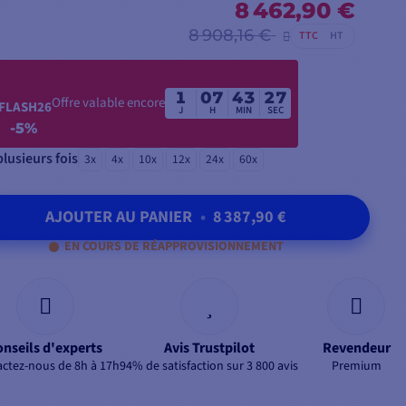
8 462,90 €
8 908,16 €
TTC
HT
1
07
43
26
Offre valable encore
FLASH26
J
H
MIN
SEC
-5%
lusieurs fois
3x
4x
10x
12x
24x
60x
AJOUTER AU PANIER
•
8 387,90 €
EN COURS DE RÉAPPROVISIONNEMENT
onseils d'experts
Avis Trustpilot
Revendeur
ctez-nous de 8h à 17h
94% de satisfaction sur 3 800 avis
Premium