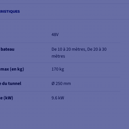
RISTIQUES
48V
u bateau
De 10 à 20 mètres, De 20 à 30
mètres
 max (en kg)
170 kg
 du tunnel
Ø 250 mm
ce (kW)
9.6 kW