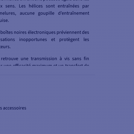
x sens. Les hélices sont entraînées par
nelures, aucune goupille d’entraînement
uise.
 boîtes noires électroniques préviennent des
lisations inopportunes et protègent les
eurs.
retrouve une transmission à vis sans fin
r une efficacité maximum et un transfert de
ssance en douceur
in, il est équipé d'un disjoncteur thermique
r une protection maximale.
s accessoires