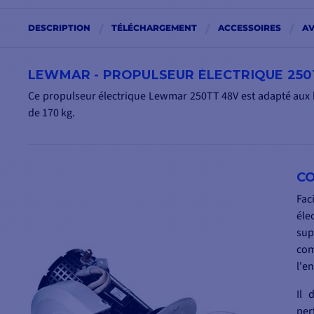
DESCRIPTION
TÉLÉCHARGEMENT
ACCESSOIRES
AV
LEWMAR - PROPULSEUR ÉLECTRIQUE 250T
Ce propulseur électrique Lewmar 250TT 48V est adapté aux 
de 170 kg.
CO
Fac
éle
su
com
l'en
Il 
per