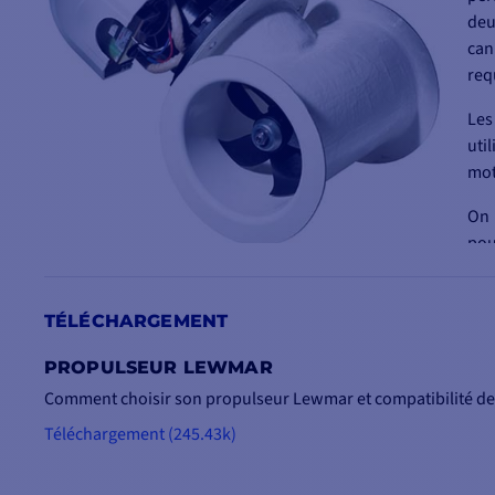
deu
can
req
Les
uti
mot
On 
pou
pui
Enf
TÉLÉCHARGEMENT
pou
PROPULSEUR LEWMAR
Comment choisir son propulseur Lewmar et compatibilité de
Téléchargement (245.43k)
CARACTÉRISTIQUES DU
PROPULSEUR