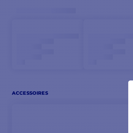
Propulseur électrique avec 2 hélices à 5 pales
Tension : 48 V
Puissance : 9,6 kW - 13 CV
Diamètre du tunnel : 250 mm
Poussée : 170 kg
Calibre fusible : 250 A
Fabrication Gearbox : bronze
Poids : 50 kg
Comptoir Nautique recommande cependant de
surdimensionner la puissance du propulseur par
rapport à la taille de votre embarcation.
ACCESSOIRES
Les données sont fournies à titre indicatif et
doivent prendre en compte les caractéristiques
propres au bateau (poids, matériaux de
construction, type de coque, fardage, courant et
vent dans votre zone de navigation).