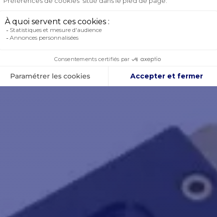
TENU DE LA BOITE :
opulseur Lewmar 250TT 48V
cumentation en PDF