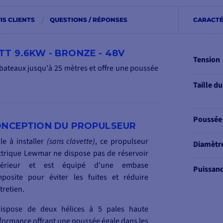
IS CLIENTS
QUESTIONS / RÉPONSES
CARACTÉ
T 9.6KW - BRONZE - 48V
Tension
bateaux jusqu'à 25 mètres et offre une poussée
Taille d
Poussée
NCEPTION DU PROPULSEUR
ile à installer
(sans clavette)
, ce propulseur
Diamètre
ctrique Lewmar ne dispose pas de réservoir
périeur et est équipé d'une embase
Puissan
posite pour éviter les fuites et réduire
tretien.
dispose de deux hélices à 5 pales haute
formance offrant une poussée égale dans les