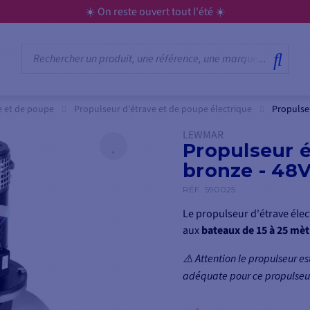
☀️ On reste ouvert tout l'été ☀️
e et de poupe
Propulseur d'étrave et de poupe électrique
Propulseu
LEWMAR
Propulseur é
bronze - 48
RÉF.
590025
Le propulseur d'étrave éle
aux
bateaux de 15 à 25 mèt
⚠️ Attention le propulseur est
adéquate pour ce propulse