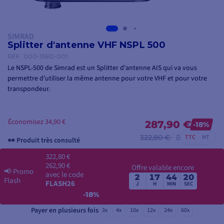
SIMRAD
Splitter d'antenne VHF NSPL 500
RÉF.
000-13612-001
Le NSPL-500 de Simrad est un Splitter d'antenne AIS qui va vous
permettre d'utiliser la même antenne pour votre VHF et pour votre
transpondeur.
Économisez 34,90 €
287,90 €
-18%
322,80 €
TTC
HT
👀 Produit très consulté
322,80 €
262,90 €
Offre valable encore
📢
Promo
avec le code
2
17
44
19
Flash
FLASH26
J
H
MIN
SEC
-18%
Payer en plusieurs fois
3x
4x
10x
12x
24x
60x