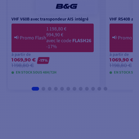
VHF V60B avec transpondeur AIS intégré
VHF RS40B avec
1 198,80 €
994,90 €
📢
Promo Flash
📢
Promo Fl
avec le code
FLASH26
-17%
à partir de
à partir de
1 069,90 €
1 069,90 €
-17%
1 198,80 €
1 198,80 €
EN STOCK SOUS 48H/72H
EN STOCK SOU
VOIR LES MODÈLES
VOI