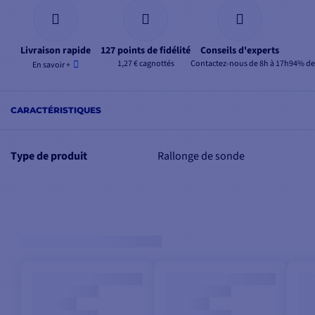
Livraison rapide
127 points de fidélité
Conseils d'experts
1,27 € cagnottés
Contactez-nous de 8h à 17h
94% de 
En savoir +
CARACTÉRISTIQUES
Type de produit
Rallonge de sonde