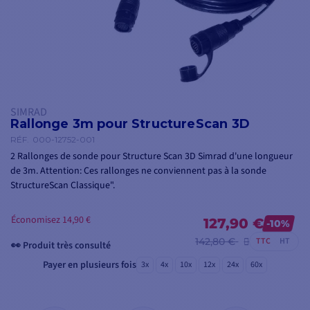
SIMRAD
Rallonge 3m pour StructureScan 3D
RÉF.
000-12752-001
2 Rallonges de sonde pour Structure Scan 3D Simrad d'une longueur
de 3m. Attention: Ces rallonges ne conviennent pas à la sonde
StructureScan Classique".
Économisez 14,90 €
127,90 €
-10%
142,80 €
TTC
HT
👀 Produit très consulté
Payer en plusieurs fois
3x
4x
10x
12x
24x
60x