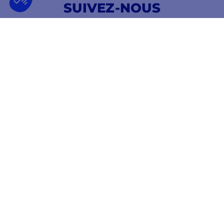
SUIVEZ-NOUS
SUR LES RÉSEAUX SOCIAUX
Facebook
YouTube
Instagram
ENTREPRISE FRANÇAISE
MEILLEUR PRIX
FONDÉE EN 2012
GARANTI
INFORMATIONS