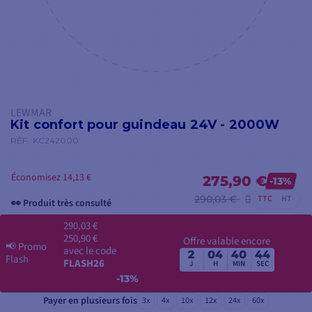
LEWMAR
Kit confort pour guindeau 24V - 2000W
RÉF.
KC242000
Économisez 14,13 €
275,90 €
-13%
290,03 €
TTC
HT
👀 Produit très consulté
290,03 €
250,90 €
Offre valable encore
📢
Promo
avec le code
2
04
40
43
Flash
FLASH26
J
H
MIN
SEC
-13%
Payer en plusieurs fois
3x
4x
10x
12x
24x
60x