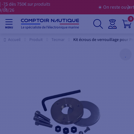
☀️ On reste ouvert tout l'été ☀️
0
Le spécialiste de l'électronique marine
MENU
Accueil
Produit
Tecmar
Kit écrous de verrouillage pour P