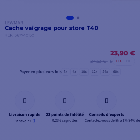
LEWMAR
Cache vaigrage pour store T40
RÉF.
367740150
23,90 €
24,53 €
TTC
HT
Payer en plusieurs fois
3x
4x
10x
12x
24x
60x
Livraison rapide
23 points de fidélité
Conseils d'experts
0,23 € cagnottés
Contactez-nous de 8h à 17h
94% de 
En savoir +