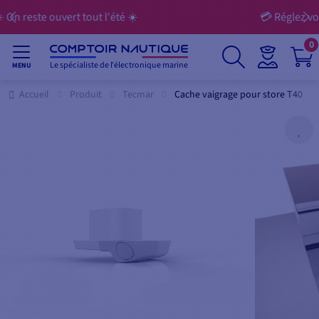
💳 Réglez vos achats en 3x, 4x, 10x, 12x… jusqu’à 60x
0
Le spécialiste de l'électronique marine
MENU
Accueil
Produit
Tecmar
Cache vaigrage pour store T40