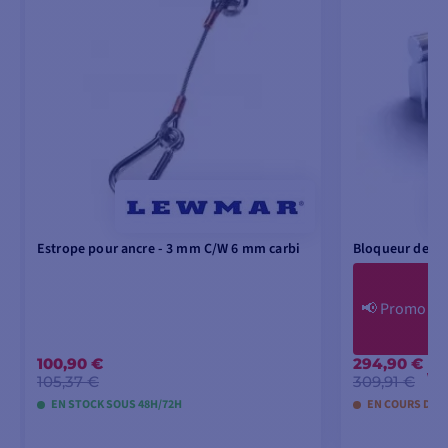
Estrope pour ancre - 3 mm C/W 6 mm carbi
Bloqueur de cha
📢
Promo Fl
100,90 €
294,90 €
-1
105,37 €
309,91 €
EN STOCK SOUS 48H/72H
EN COURS DE 