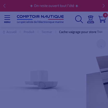
☀️ On reste ouvert tout l'été ☀️
0
Le spécialiste de l'électronique marine
MENU
Accueil
Produit
Tecmar
Cache vaigrage pour store T44