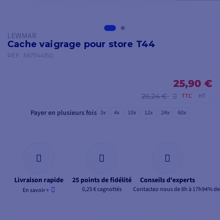
LEWMAR
Cache vaigrage pour store T44
RÉF.
367744150
25,90 €
26,24 €
TTC
HT
Payer en plusieurs fois
3x
4x
10x
12x
24x
60x
Livraison rapide
25 points de fidélité
Conseils d'experts
0,25 € cagnottés
Contactez-nous de 8h à 17h
94% de 
En savoir +