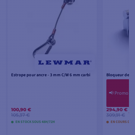
Estrope pour ancre - 3 mm C/W 6 mm carbi
Bloqueur de cha
📢
Promo Fl
100,90 €
294,90 €
-1
105,37 €
309,91 €
EN STOCK SOUS 48H/72H
EN COURS DE 