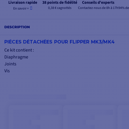
Livraison rapide
38 points de fidélité
Conseils d'experts
0,38 € cagnottés
Contactez-nous de 8h à 17h
94% de 
En savoir +
DESCRIPTION
PIÈCES DÉTACHÉES POUR FLIPPER MK3/MK4
Ce kit contient :
Diaphragme
Joints
Vis