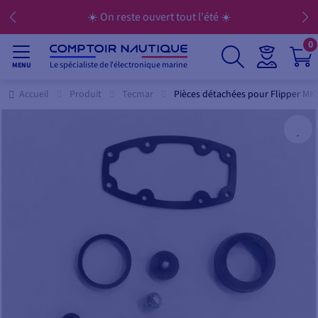
☀️ On reste ouvert tout l'été ☀️
0
Le spécialiste de l'électronique marine
MENU
Accueil
Produit
Tecmar
Pièces détachées pour Flipper M