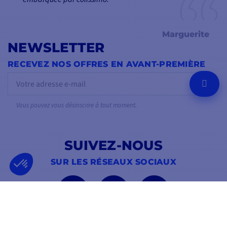
Marguerite
NEWSLETTER
RECEVEZ NOS OFFRES EN AVANT-PREMIÈRE
OK
Vous pouvez vous désinscrire à tout moment.
SUIVEZ-NOUS
SUR LES RÉSEAUX SOCIAUX
Facebook
YouTube
Instagram