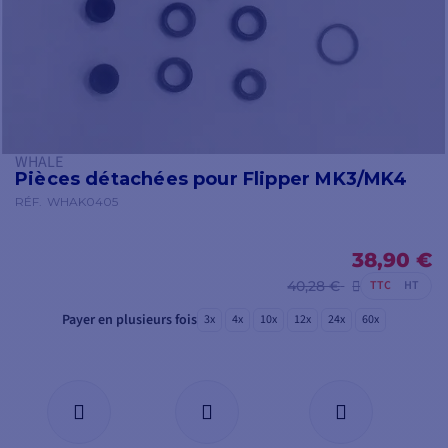
WHALE
Pièces détachées pour Flipper MK3/MK4
RÉF.
WHAK0405
38,90 €
40,28 €
TTC
HT
Payer en plusieurs fois
3x
4x
10x
12x
24x
60x