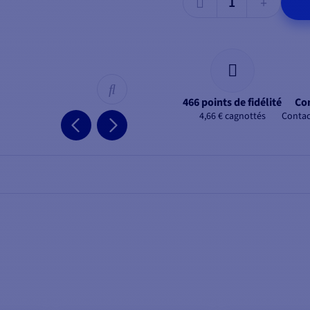
466 points de fidélité
Con
4,66 € cagnottés
Contac