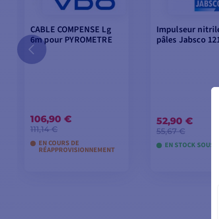
CABLE COMPENSE Lg
Impulseur nitril
6m pour PYROMETRE
pâles Jabsco 12
106,90 €
52,90 €
111,14 €
55,67 €
EN COURS DE
EN STOCK SOUS 4
RÉAPPROVISIONNEMENT
AJOUTER AU PANIER
AJOUTER AU P