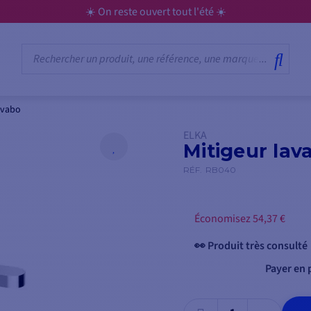
☀️ On reste ouvert tout l'été ☀️
avabo
ELKA
Mitigeur lav
RÉF.
RB040
Économisez 54,37 €
👀 Produit très consulté
Payer en p