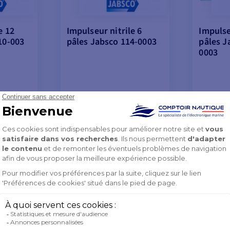
e 12
Impulseur nitrile 6
Impulse
10-003
pâles Jabsco 114-0003
pâles J
0003
39,90 €
162,9
40,90 €
170,71 
8H/72H
EN STOCK SOUS 48H/72H
EN ST
ANIER
AJOUTER AU PANIER
AJOU