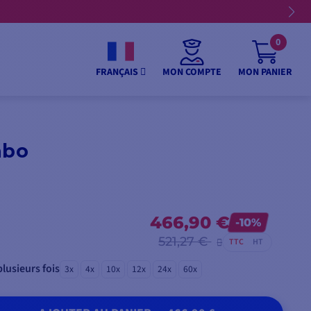
0
MON COMPTE
MON PANIER
FRANÇAIS
abo
466,90 €
-10%
521,27 €
TTC
HT
lusieurs fois
3x
4x
10x
12x
24x
60x