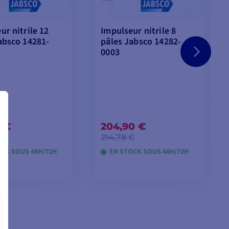
ur nitrile 12
Impulseur nitrile 8
absco 14281-
pâles Jabsco 14282-
0003
0 €
204,90 €
€
214,78 €
OCK SOUS 48H/72H
EN STOCK SOUS 48H/72H
TER AU PANIER
AJOUTER AU PANIER