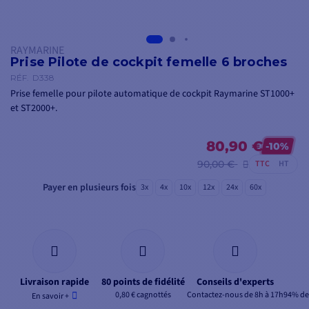
RAYMARINE
Prise Pilote de cockpit femelle 6 broches
RÉF.
D338
Prise femelle pour pilote automatique de cockpit Raymarine ST1000+
et ST2000+.
80,90 €
-10%
90,00 €
TTC
HT
Payer en plusieurs fois
3x
4x
10x
12x
24x
60x
Livraison rapide
80 points de fidélité
Conseils d'experts
0,80 € cagnottés
Contactez-nous de 8h à 17h
94% de 
En savoir +