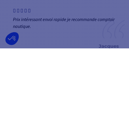
Prix intéressant envoi rapide je recommande comptoir
nautique.
Jacques
NEWSLETTER
RECEVEZ NOS OFFRES EN AVANT-PREMIÈRE
OK
Vous pouvez vous désinscrire à tout moment.
SUIVEZ-NOUS
SUR LES RÉSEAUX SOCIAUX