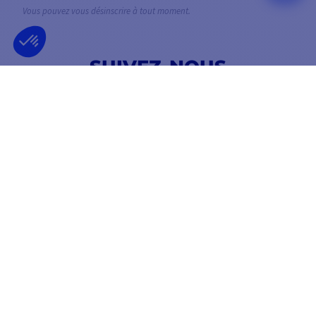
Vous pouvez vous désinscrire à tout moment.
SUIVEZ-NOUS
SUR LES RÉSEAUX SOCIAUX
Facebook
YouTube
Instagram
ENTREPRISE FRANÇAISE
MEILLEUR PRIX
FONDÉE EN 2012
GARANTI