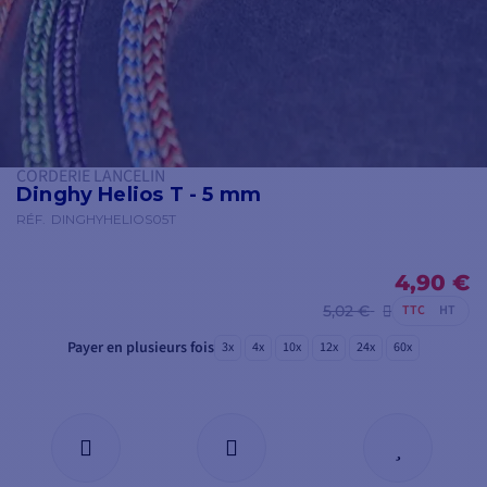
CORDERIE LANCELIN
Dinghy Helios T - 5 mm
RÉF.
DINGHYHELIOS05T
4,90 €
5,02 €
TTC
HT
Payer en plusieurs fois
3x
4x
10x
12x
24x
60x