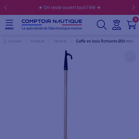
☀️ On reste ouvert tout l'été ☀️
0
Le spécialiste de l'électronique marine
MENU
Accueil
Produit
Tecmar
Gaffe en bois flottante Ø30 mm -