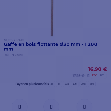
NUOVA RADE
Gaffe en bois flottante Ø30 mm - 1 200
mm
RÉF.
NR16591
16,90 €
17,28 €
TTC
HT
Payer en plusieurs fois
3x
4x
10x
12x
24x
60x