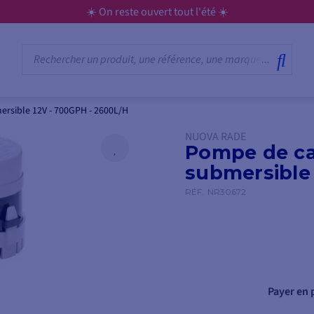
☀️ On reste ouvert tout l'été ☀️
rsible 12V - 700GPH - 2600L/H
NUOVA RADE
Pompe de ca
submersible
RÉF.
NR30672
Payer en p