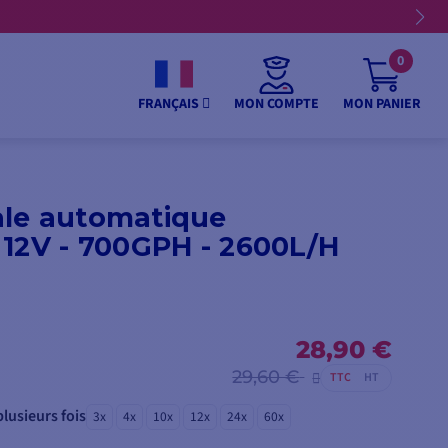
0
MON COMPTE
MON PANIER
FRANÇAIS
le automatique
 12V - 700GPH - 2600L/H
28,90 €
29,60 €
TTC
HT
lusieurs fois
3x
4x
10x
12x
24x
60x