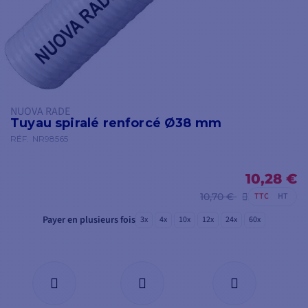
NUOVA RADE
Tuyau spiralé renforcé Ø38 mm
RÉF.
NR98565
10,28 €
10,70 €
TTC
HT
Payer en plusieurs fois
3x
4x
10x
12x
24x
60x