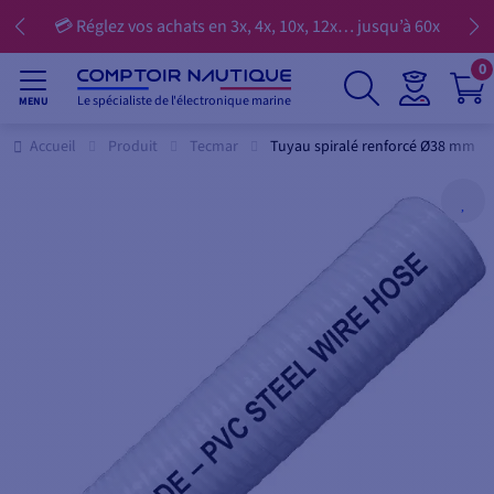
📢 -25€ dès 250 | -50€ dès 500€ | -75 dès
2x… jusqu’à 60x
signalés
⏰ 09/08/26
0
Le spécialiste de l'électronique marine
MENU
Accueil
Produit
Tecmar
Tuyau spiralé renforcé Ø38 mm