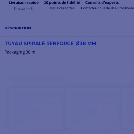
Livraison rapide
10 points de fidélité
Conseils d'experts
0,10 € cagnottés
Contactez-nous de 8h à 17h
94% de 
En savoir +
DESCRIPTION
TUYAU SPIRALÉ RENFORCÉ Ø38 MM
Packaging 30 m