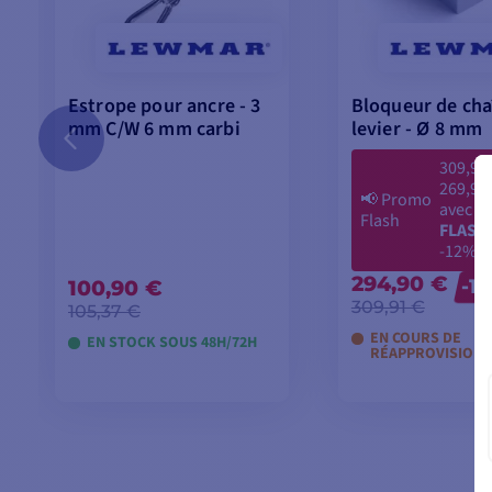
Estrope pour ancre - 3
Bloqueur de cha
mm C/W 6 mm carbi
levier - Ø 8 mm
309,91
269,90
📢
Promo
avec le
Flash
FLASH
-12%
294,90 €
100,90 €
-1
309,91 €
105,37 €
EN COURS DE
EN STOCK SOUS 48H/72H
RÉAPPROVISION
AJOUTER AU PANIER
AJOUTER AU P