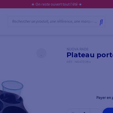
☀️ On reste ouvert tout l'été ☀️
NUOVA RADE
Plateau port
RÉF.
NR473084
Payer en p