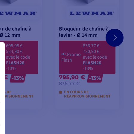
r de chaîne à
Bloqueur de chaîne à
- Ø 12 mm
levier - Ø 14 mm
605,08 €
836,77 €
524,90 €
720,90 €
mo
📢
Promo
avec le code
avec le code
Flash
FLASH26
FLASH26
-13%
-13%
0 €
795,90 €
-13%
-13%
 €
836,77 €
URS DE
EN COURS DE
ROVISIONNEMENT
RÉAPPROVISIONNEMENT
TER AU PANIER
AJOUTER AU PANIER