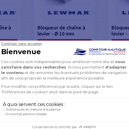
îne à
Bloqueur de chaîne à
Bloqueu
levier - Ø 10 mm
levier 
 €
402,91 €
 €
357,90 €
📢
Promo
📢
Pro
 code
avec le code
Flash
Flash
26
FLASH26
-11%
382,90 €
574,9
2%
-11%
402,91 €
605,08
EN COURS DE
EN CO
NEMENT
RÉAPPROVISIONNEMENT
RÉAPP
ANIER
AJOUTER AU PANIER
AJOU