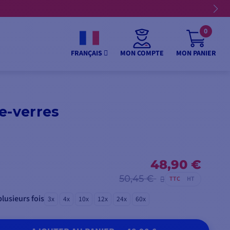
0
MON COMPTE
MON PANIER
FRANÇAIS
e-verres
48,90 €
50,45 €
TTC
HT
lusieurs fois
3x
4x
10x
12x
24x
60x