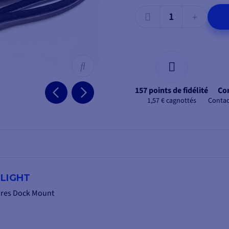
157 points de fidélité
Con
1,57 € cagnottés
Contac
 LIGHT
aires Dock Mount