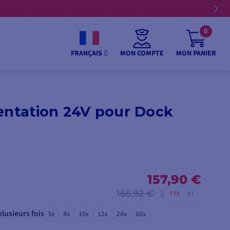
0
MON COMPTE
MON PANIER
FRANÇAIS
entation 24V pour Dock
157,90 €
165,92 €
TTC
HT
lusieurs fois
3x
4x
10x
12x
24x
60x