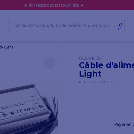
💳 Réglez vos achats en 3x, 4x, 10x, 12x… jusqu’à 60x
ck Light
OCEANLED
Câble d'alim
Light
RÉF.
OL001-600072
Payer en p