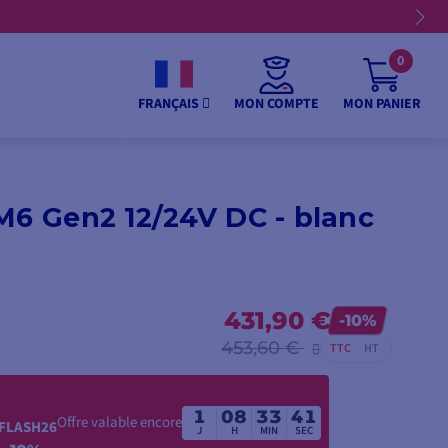
0
MON COMPTE
MON PANIER
FRANÇAIS
M6 Gen2 12/24V DC - blanc
431,90 €
-10%
453,60 €
TTC
HT
1
08
33
39
Offre valable encore
FLASH26
J
H
MIN
SEC