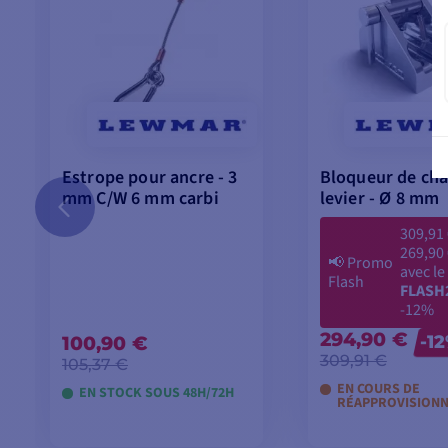
Estrope pour ancre - 3
Bloqueur de cha
mm C/W 6 mm carbi
levier - Ø 8 mm
309,91
269,90
📢
Promo
avec le
Flash
FLASH
-12%
294,90 €
100,90 €
-1
309,91 €
105,37 €
EN COURS DE
EN STOCK SOUS 48H/72H
RÉAPPROVISION