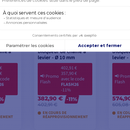
îne à
Bloqueur de chaîne à
Bloqueu
levier - Ø 10 mm
levier 
 €
402,91 €
 €
357,90 €
📢
Promo
📢
Pro
 code
avec le code
Flash
Flash
26
FLASH26
-11%
382,90 €
574,9
2%
-11%
402,91 €
605,08
EN COURS DE
EN CO
NEMENT
RÉAPPROVISIONNEMENT
RÉAPP