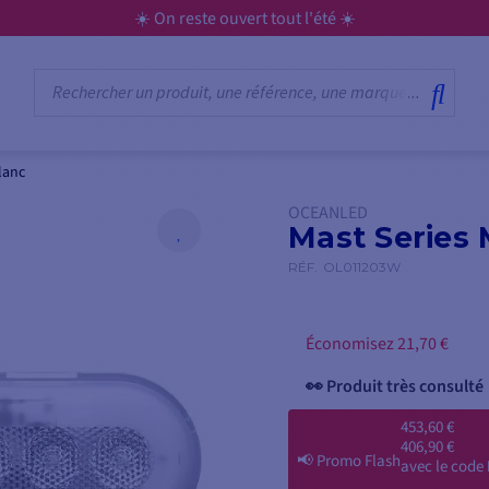
☀️ On reste ouvert tout l'été ☀️
lanc
OCEANLED
Mast Series 
RÉF.
OL011203W
Économisez 21,70 €
👀 Produit très consulté
453,60 €
406,90 €
📢
Promo Flash
avec le code