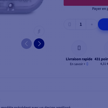
Payer en p
Livraison rapide
431 poin
4,31 
En savoir +
C
le modèle précédent avec un design amélioré.