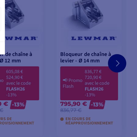
r de chaîne à
Bloqueur de chaîne à
- Ø 12 mm
levier - Ø 14 mm
605,08 €
836,77 €
524,90 €
720,90 €
mo
📢
Promo
avec le code
avec le code
Flash
FLASH26
FLASH26
-13%
-13%
0 €
795,90 €
-13%
-13%
 €
836,77 €
URS DE
EN COURS DE
ROVISIONNEMENT
RÉAPPROVISIONNEMENT