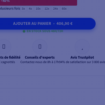
-10%
lusieurs fois
3x
4x
10x
12x
24x
60x
AJOUTER AU PANIER
•
406,90 €
EN STOCK SOUS 48H/72H
ts de fidélité
Conseils d'experts
Avis Trustpilot
€ cagnottés
Contactez-nous de 8h à 17h
94% de satisfaction sur 3 800 avi