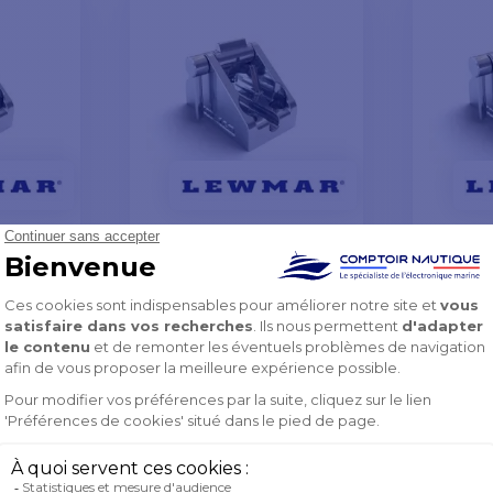
îne à
Bloqueur de chaîne à
Bloqueu
levier - Ø 10 mm
levier 
 €
402,91 €
 €
357,90 €
📢
Promo
📢
Pro
 code
avec le code
Flash
Flash
26
FLASH26
-11%
382,90 €
574,9
2%
-11%
402,91 €
605,08
EN COURS DE
EN CO
NEMENT
RÉAPPROVISIONNEMENT
RÉAPP