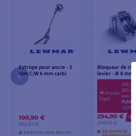
Estrope pour ancre - 3
Bloqueur de cha
mm C/W 6 mm carbi
levier - Ø 8 mm
309,91
269,90
📢
Promo
avec le
Flash
FLASH
-12%
294,90 €
100,90 €
-1
309,91 €
105,37 €
EN COURS DE
EN STOCK SOUS 48H/72H
RÉAPPROVISION