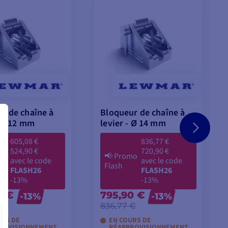
r de chaîne à
Bloqueur de chaîne à
- Ø 12 mm
levier - Ø 14 mm
605,08 €
836,77 €
524,90 €
720,90 €
mo
📢
Promo
avec le code
avec le code
Flash
FLASH26
FLASH26
-13%
-13%
0 €
795,90 €
-13%
-13%
 €
836,77 €
URS DE
EN COURS DE
ROVISIONNEMENT
RÉAPPROVISIONNEMENT