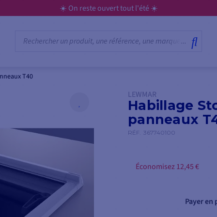
☀️ On reste ouvert tout l'été ☀️
anneaux T40
LEWMAR
Habillage St
panneaux T
RÉF.
367740100
Économisez 12,45 €
Payer en p