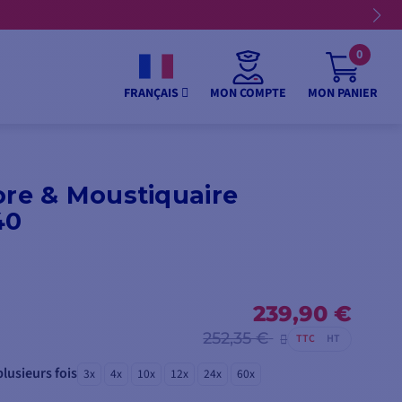
0
MON COMPTE
MON PANIER
FRANÇAIS
ore & Moustiquaire
40
239,90 €
252,35 €
TTC
HT
lusieurs fois
3x
4x
10x
12x
24x
60x