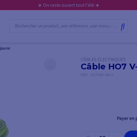
☀️ On reste ouvert tout l'été ☀️
 jaune
CÂBLES ÉLECTRIQUES
Câble HO7 V-
RÉF.
HO7VK-16VJ
Payer en p