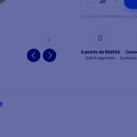
La quantité minimale pour po
6 points de fidélité
Conse
0,06 € cagnottés
Contacte
NE