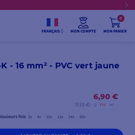
0
MON COMPTE
MON PANIER
FRANÇAIS
K - 16 mm² - PVC vert jaune
6,90 €
7,13 €
TTC
HT
lusieurs fois
3x
4x
10x
12x
24x
60x