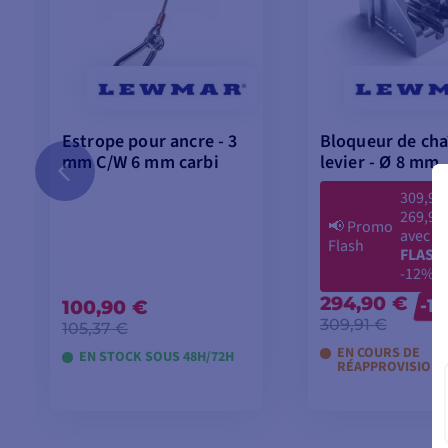
Estrope pour ancre - 3
Bloqueur de cha
mm C/W 6 mm carbi
levier - Ø 8 mm
309,91
269,90
📢
Promo
avec le
Flash
FLASH
-12%
294,90 €
100,90 €
-1
309,91 €
105,37 €
EN COURS DE
EN STOCK SOUS 48H/72H
RÉAPPROVISION
AJOUTER AU PANIER
AJOUTER AU P