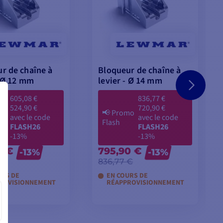
r de chaîne à
Bloqueur de chaîne à
- Ø 12 mm
levier - Ø 14 mm
605,08 €
836,77 €
524,90 €
720,90 €
mo
📢
Promo
avec le code
avec le code
Flash
FLASH26
FLASH26
-13%
-13%
0 €
795,90 €
-13%
-13%
 €
836,77 €
URS DE
EN COURS DE
ROVISIONNEMENT
RÉAPPROVISIONNEMENT
TER AU PANIER
AJOUTER AU PANIER