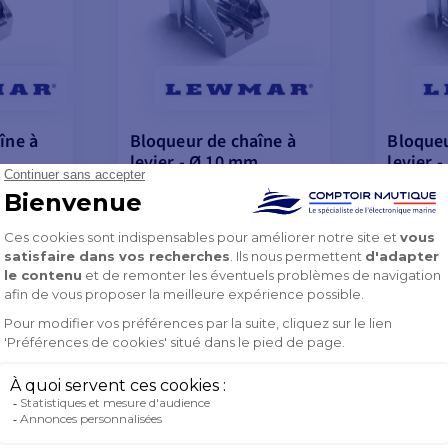
îne à
Bloqueur de chaîne à
Bloqueu
levier - Ø 10 mm
levier 
 €
402,91 €
 €
357,90 €
📢
Promo
📢
Pro
 code
avec le code
Flash
Flash
26
FLASH26
-11%
382,90 €
574,9
2%
-11%
402,91 €
605,08
EN COURS DE
EN CO
NEMENT
RÉAPPROVISIONNEMENT
RÉAPP
ANIER
AJOUTER AU PANIER
AJOU