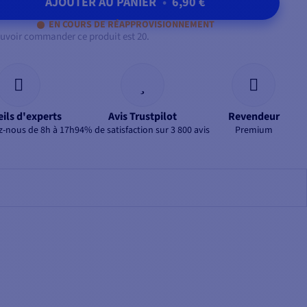
AJOUTER AU PANIER
•
6,90 €
EN COURS DE RÉAPPROVISIONNEMENT
uvoir commander ce produit est 20.
ils d'experts
Avis Trustpilot
Revendeur
z-nous de 8h à 17h
94% de satisfaction sur 3 800 avis
Premium